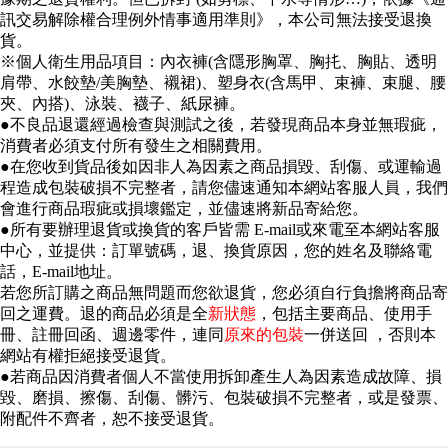
訊交易解除權合理例外情事適用準則》，本公司無法接受退換
貨。
※個人衛生用品項目：內衣褲(含隱形胸罩、胸扥、胸貼、透明
肩帶、水餃墊/美胸墊、襯裙)、塑身衣(含馬甲、束褲、束腿、腰
夾、內搭)、泳裝、襪子、紙尿褲。
●
不良品退還經過檢查與測試之後，若發現商品本身並無瑕疵，
消費者必須支付所有發生之相關費用。
●
在您收到貨品後如因非人為因素之商品損毀、刮傷、或運輸過
程造成包裝破損不完整者，請您儘速通知本網站客服人員，我們
會進行商品瑕疵或損壞鑑定，並儘速將新品寄給您。
●
所有要辦理退貨或換貨的客戶皆需 E-mail或來電至本網站客服
中心，並提供：訂單號碼，退、換貨原因，您的姓名及聯絡電
話，E-mail地址。
若您所訂購之商品無問題而您欲退貨，您必須自行負擔將商品寄
回之運費。退的商品必須是全
新狀態
，包括主要商品、使用手
冊、註冊回函、週邊零件，連同
原來的包裝
一併送回 ，否則本
網站有權拒絕接受退貨。
●
若商品因消費者個人不當使用拆卸產生人為因素造成故障、損
毀、磨損、擦傷、刮傷、髒污、包裝破損不完整者，或是發票、
附配件不齊者，恕不接受退貨。