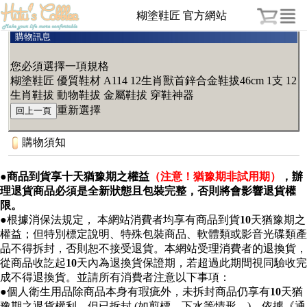
糊塗鞋匠 官方網站
購物訊息
您必須選擇一項規格
糊塗鞋匠 優質鞋材 A114 12生肖獸首鋅合金鞋拔46cm 1支 12
生肖鞋拔 動物鞋拔 金屬鞋拔 穿鞋神器
重新選擇
購物須知
●商品到貨享十天猶豫期之權益
（注意！猶豫期非試用期）
，辦
理退貨商品必須是全新狀態且包裝完整，否則將會影響退貨權
限。
●
根據消保法規定， 本網站消費者均享有商品到貨
10
天猶豫期之
權益；但特別標定說明、特殊包裝商品、軟體類或影音光碟類產
品不得拆封，否則恕不接受退貨。本網站受理消費者的退換貨，
從商品收訖起
10
天內為退換貨保證期，若超過此期間視同驗收完
成不得退換貨。並請所有消費者注意以下事項：
●
個人衛生用品除商品本身有瑕疵外，未拆封商品仍享有
10
天猶
豫期之退貨權利。但已拆封 (如剪標、下水等情形…)，依據《通