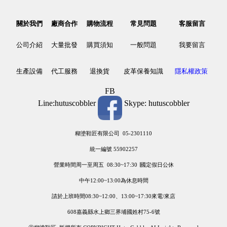
關於我們
廠商合作
購物流程
常見問題
客服留言
公司介紹
大量批發
購買須知
一般問題
我要留言
生產設備
代工服務
退換貨
皮革保養知識
隱私權政策
FB
Line:hutuscobbler
Skype: hutuscobbler
糊塗鞋匠有限公司 05-2301110
統一編號 55902257
營業時間周一至周五 08:30~17:30 ∣國定假日公休
中午12:00~13:00為休息時間
請於上班時間08:30~12:00、13:00~17:30來電/來店
608嘉義縣水上鄉三界埔國姓村75-6號