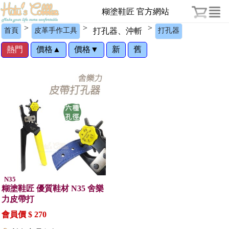
糊塗鞋匠 官方網站
>
>
>
首頁
皮革手作工具
打孔器、沖斬
打孔器
熱門
價格▲
價格▼
新
舊
N35
糊塗鞋匠 優質鞋材 N35 舍樂
力皮帶打
會員價 $ 270