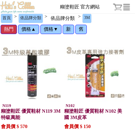
糊塗鞋匠 官方網站
>
>
>
3M
首頁
依品牌分類
依品牌分類
熱門
價格▲
價格▼
新
舊
N119
N102
糊塗鞋匠 優質鞋材 N119 3M
糊塗鞋匠 優質鞋材 N102 美
特級萬能
國 3M皮革
會員價 $ 570
會員價 $ 150