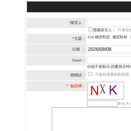
*
留言人：
隱藏留言人：
只有站
A34:糊塗鞋匠 優質鞋材
*
主題：
日期 ：
Email：
信箱不會顯示,回覆留言時
只有站長看的到內容
悄悄話：
* 驗證碼：
不分大