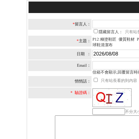
*
留言人：
隱藏留言人：
只有站
P12:糊塗鞋匠 優質鞋材 
*
主題：
球鞋清潔布
日期 ：
Email：
信箱不會顯示,回覆留言時
只有站長看的到內容
悄悄話：
* 驗證碼：
不分大