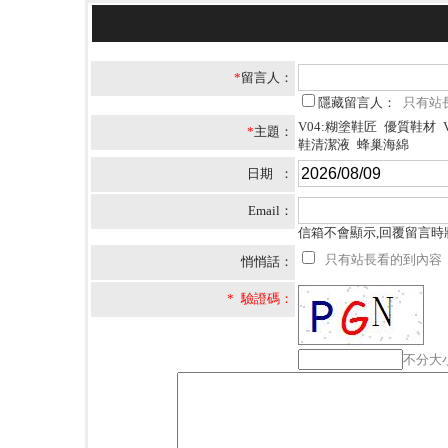
*
留言人：
隱藏留言人：
只有站
V04:糊塗鞋匠 優質鞋材 
*
主題：
鞋清潔液 蜂巢海綿
日期 ：
Email：
信箱不會顯示,回覆留言時
只有站長看的到內容
悄悄話：
* 驗證碼：
不分大