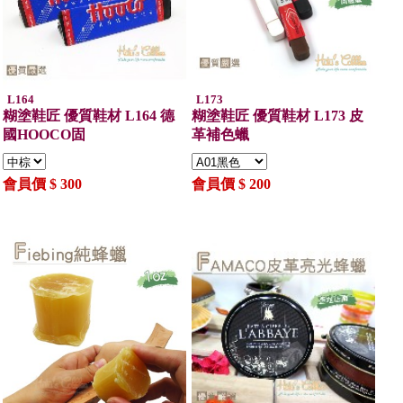
L164
L173
糊塗鞋匠 優質鞋材 L164 德
糊塗鞋匠 優質鞋材 L173 皮
國HOOCO固
革補色蠟
會員價 $ 300
會員價 $ 200