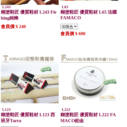
L243
L65
糊塗鞋匠 優質鞋材 L243 Fie
糊塗鞋匠 優質鞋材 L65 法國
FAMACO
bing純蜂
會員價 $ 240
會員價 $ 690
L123
L222
糊塗鞋匠 優質鞋材 L123 西
糊塗鞋匠 優質鞋材 L222 FA
班牙Tarra
MACO鉑金