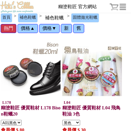
糊塗鞋匠 官方網站
>
>
>
首頁
補色鞋蠟
補色鞋蠟
固體拋光鞋蠟
熱門
價格▲
價格▼
新
舊
L178
L04
糊塗鞋匠 優質鞋材 L178 Biso
糊塗鞋匠 優質鞋材 L04 飛鳥
n鞋蠟20
鞋油 3色
會員價 $ 80
會員價 $ 30