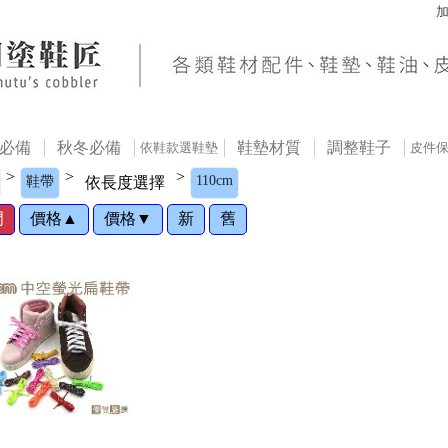
必備
秋冬必備
鞋墊材質
調整鞋子
依鞋款選鞋墊
皮件
>
>
>
110cm
鞋帶
依長度選擇
門
價格▲
價格▼
新
舊