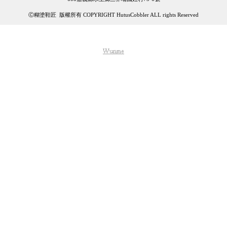
Ⓒ糊塗鞋匠 版權所有 COPYRIGHT HutusCobbler ALL rights Reserved