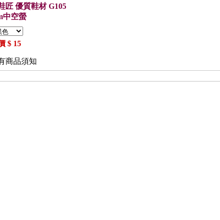
匠 優質鞋材 G105
cm中空螢
 $ 15
有商品須知