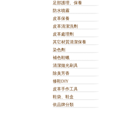
足部護理、保養
防水噴霧
皮革保養
皮革清潔洗劑
皮革處理劑
其它材質清潔保養
染色劑
補色鞋蠟
清潔拋光刷具
除臭芳香
修鞋DIY
皮革手作工具
鞋袋、鞋盒
依品牌分類