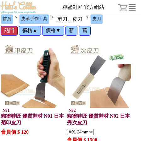
糊塗鞋匠 官方網站
>
>
>
首頁
皮革手作工具
剪刀、皮刀
皮刀
熱門
價格▲
價格▼
新
舊
N91
N92
糊塗鞋匠 優質鞋材 N91 日本
糊塗鞋匠 優質鞋材 N92 日本
菊印皮刀
秀次皮刀
會員價 $ 120
會員價 $ 1500