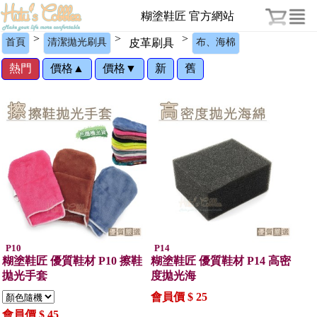
糊塗鞋匠 官方網站
>
>
>
首頁
清潔拋光刷具
皮革刷具
布、海棉
熱門
價格▲
價格▼
新
舊
P10
P14
糊塗鞋匠 優質鞋材 P10 擦鞋
糊塗鞋匠 優質鞋材 P14 高密
拋光手套
度拋光海
會員價 $ 25
會員價 $ 45