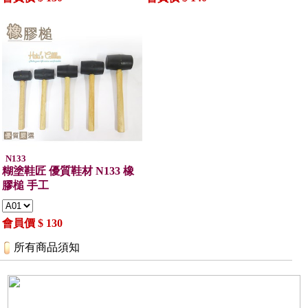
N133
糊塗鞋匠 優質鞋材 N133 橡
膠槌 手工
會員價 $ 130
所有商品須知