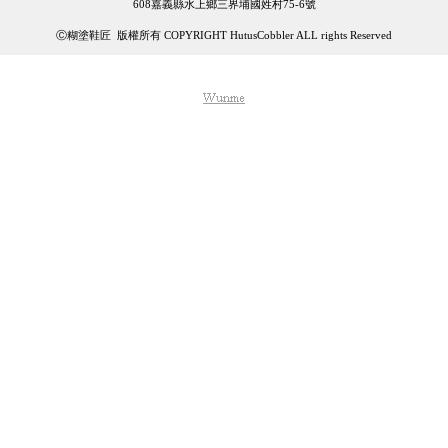
608嘉義縣水上鄉三界埔國姓村75-6號
Ⓒ糊塗鞋匠 版權所有 COPYRIGHT HutusCobbler ALL rights Reserved