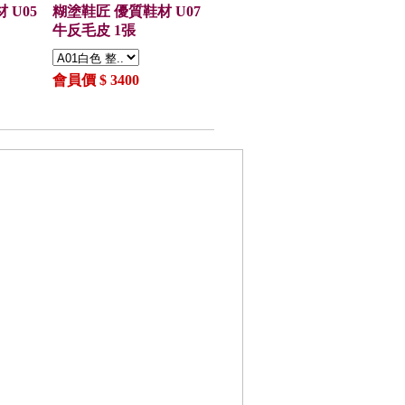
 U05
糊塗鞋匠 優質鞋材 U07
牛反毛皮 1張
會員價 $ 3400