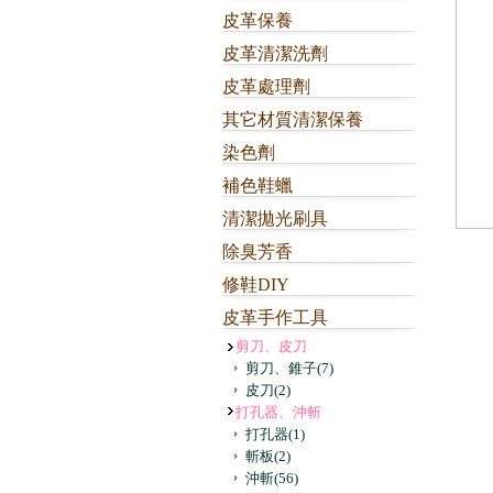
皮革保養
皮革清潔洗劑
皮革處理劑
其它材質清潔保養
染色劑
補色鞋蠟
清潔拋光刷具
除臭芳香
修鞋DIY
皮革手作工具
剪刀、皮刀
剪刀、錐子
(7)
皮刀
(2)
打孔器、沖斬
打孔器
(1)
斬板
(2)
沖斬
(56)