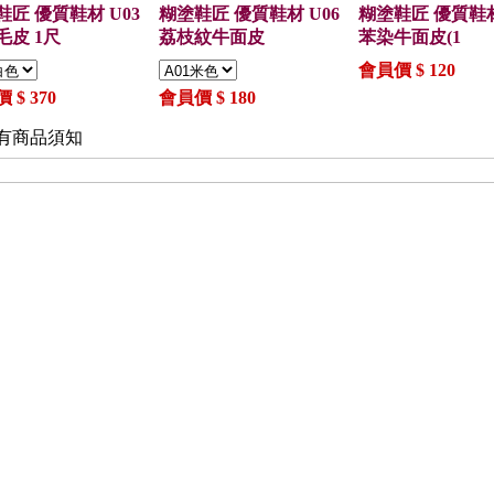
鞋匠 優質鞋材 U03
糊塗鞋匠 優質鞋材 U06
糊塗鞋匠 優質鞋材
毛皮 1尺
荔枝紋牛面皮
苯染牛面皮(1
會員價 $ 120
 $ 370
會員價 $ 180
有商品須知