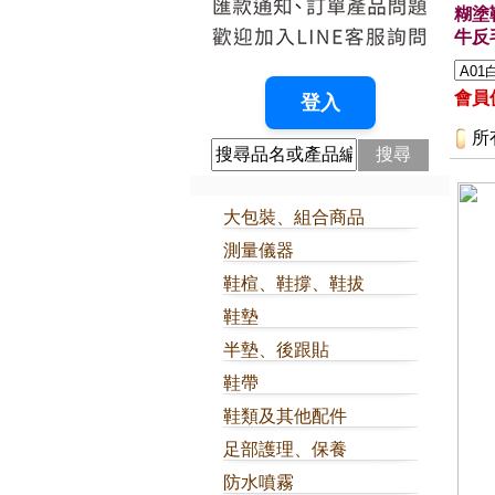
糊塗
牛反
會員價
所
搜尋
大包裝、組合商品
測量儀器
鞋楦、鞋撐、鞋拔
鞋墊
半墊、後跟貼
鞋帶
鞋類及其他配件
足部護理、保養
防水噴霧