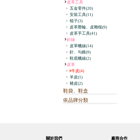
皮革工具
五金零件
(20)
安裝工具
(11)
槌子
(3)
皮革壓輪、皮雕槌
(9)
皮革手工具
(41)
針線
皮革蠟線
(14)
針、勾錐
(9)
鞋底蠟線
(2)
皮革
牛皮
(4)
羊皮
(1)
豬皮
(2)
鞋袋、鞋盒
依品牌分類
關於我們
廠商合作