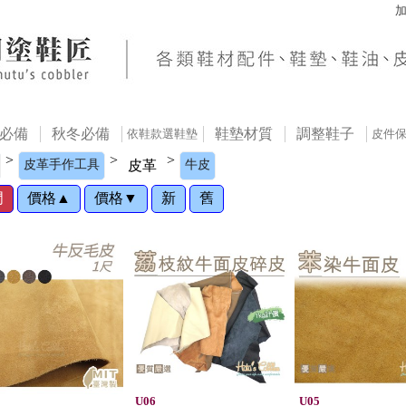
必備
秋冬必備
鞋墊材質
調整鞋子
依鞋款選鞋墊
皮件
>
>
>
皮革手作工具
皮革
牛皮
門
價格▲
價格▼
新
舊
U06
U05