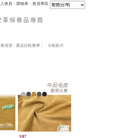
加入會員
︱
購物車
︱
會員專區
保養清潔
產品比較教學
示範影片
U07