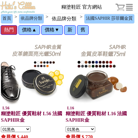
糊塗鞋匠 官方網站
>
>
>
首頁
依品牌分類
依品牌分類
法國SAPHIR 莎菲爾金質
熱門
價格▲
價格▼
新
舊
L56
L16
糊塗鞋匠 優質鞋材 L56 法國
糊塗鞋匠 優質鞋材 L16 法國
SAPHIR金
SAPHIR金
會員價 $ 440
會員價 $ 770